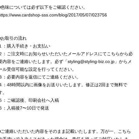
■色味については必ず以下をご確認ください。
https://www.cardshop-sss.com/blog/2017/05/07/023756
■お取引の流れ
１：購入手続き・お支払い
２：ご注文時にお知らせいただいたメールアドレスにてこちらから必
要内容をご連絡いたします。必ず「
styling@styling-biz.co.jp
」からメ
ール受信可能な設定を行ってください。
３：必要内容を返信にてご連絡ください。
４：48時間以内に画像をお送りいたします。修正は2回まで無料で
す。
５：ご確認後、印刷会社へ入稿
６：入稿後7〜10日で発送
■ご連絡いただいた内容をそのまま記載いたします。万が一、こちら