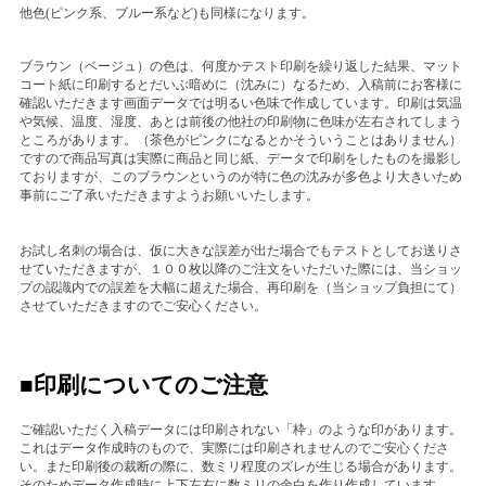
他色(ピンク系、ブルー系など)も同様になります。
ブラウン（ベージュ）の色は、何度かテスト印刷を繰り返した結果、マット
コート紙に印刷するとだいぶ暗めに（沈みに）なるため、入稿前にお客様に
確認いただきます画面データでは明るい色味で作成しています。印刷は気温
や気候、温度、湿度、あとは前後の他社の印刷物に色味が左右されてしまう
ところがあります。（茶色がピンクになるとかそういうことはありません）
ですので商品写真は実際に商品と同じ紙、データで印刷をしたものを撮影し
ておりますが、このブラウンというのが特に色の沈みが多色より大きいため
事前にご了承いただきますようお願いいたします。
お試し名刺の場合は、仮に大きな誤差が出た場合でもテストとしてお送りさ
せていただきますが、１００枚以降のご注文をいただいた際には、当ショッ
プの認識内での誤差を大幅に超えた場合、再印刷を（当ショップ負担にて）
させていただきますのでご安心ください。
■印刷についてのご注意
ご確認いただく入稿データには印刷されない「枠」のような印があります。
これはデータ作成時のもので、実際には印刷されませんのでご安心くださ
い。また印刷後の裁断の際に、数ミリ程度のズレが生じる場合があります。
そのためデータ作成時に上下左右に数ミリの余白を作り作成しています。