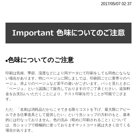
2017/05/07 02:37
色味についてのご注意
■
印刷は気候、季節、湿度などにより同データにて印刷をしても同色にならな
い場合があります。特にベージュに関しましては、印刷回ごとに黄寄りのベ
ージュ、赤よりのベージュなど若干の違いがございます。パッと見たときに
「ベージュ」という認識にて販売しておりますのでご了承ください。追加料
金をお支払いいただくことにより、テスト印刷を行うことが可能でござま
す。
ただ、「名刺は消耗品だからこそできる限りコストを下げ、最大限にアピー
ルできる仕事道具として提供したい」という当ショップの方針のもと、基本
的には行なっておりません。色の沈み（暗めに印刷されること）について
は、当ショップで積極的に使っておりますマットコート紙は大きく出てくる
場合があります。