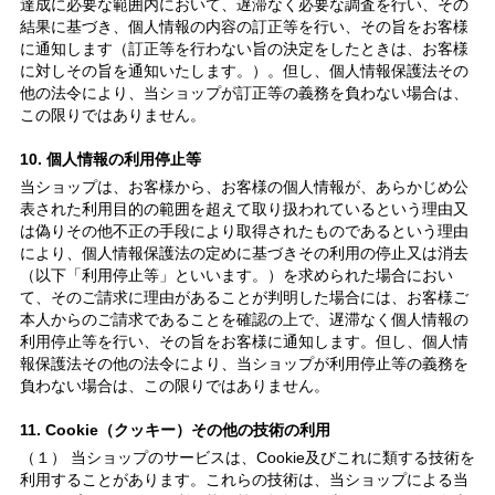
達成に必要な範囲内において、遅滞なく必要な調査を行い、その
結果に基づき、個人情報の内容の訂正等を行い、その旨をお客様
に通知します（訂正等を行わない旨の決定をしたときは、お客様
に対しその旨を通知いたします。）。但し、個人情報保護法その
他の法令により、当ショップが訂正等の義務を負わない場合は、
この限りではありません。
10. 個人情報の利用停止等
当ショップは、お客様から、お客様の個人情報が、あらかじめ公
表された利用目的の範囲を超えて取り扱われているという理由又
は偽りその他不正の手段により取得されたものであるという理由
により、個人情報保護法の定めに基づきその利用の停止又は消去
（以下「利用停止等」といいます。）を求められた場合におい
て、そのご請求に理由があることが判明した場合には、お客様ご
本人からのご請求であることを確認の上で、遅滞なく個人情報の
利用停止等を行い、その旨をお客様に通知します。但し、個人情
報保護法その他の法令により、当ショップが利用停止等の義務を
負わない場合は、この限りではありません。
11. Cookie（クッキー）その他の技術の利用
（１） 当ショップのサービスは、Cookie及びこれに類する技術を
利用することがあります。これらの技術は、当ショップによる当