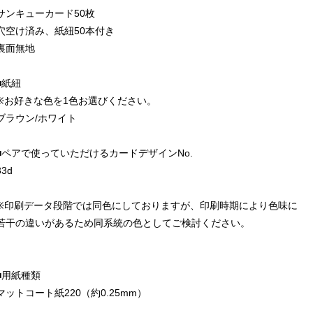
サンキューカード50枚
穴空け済み、紙紐50本付き
裏面無地
■紙紐
※お好きな色を1色お選びください。
ブラウン/ホワイト
■ペアで使っていただけるカードデザインNo.
33d
※印刷データ段階では同色にしておりますが、印刷時期により色味に
若干の違いがあるため同系統の色としてご検討ください。
■用紙種類
マットコート紙220（約0.25mm）