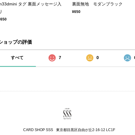
m33dmini タグ 裏面メッセージ入
裏面無地 モダンブラック
り
¥650
¥650
ショップの評価
すべて
7
0
CARD SHOP SSS
東京都目黒区自由が丘2-16-12 LC1F